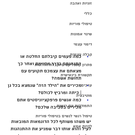
זוגיות ואהבה
כללי
טיפולי פוריות
שינוי אמונות
דימוי עצמי
קבלה עצמית
כמה פעמים קיבלתם החלטה או 
התנהגתם בדרך מסוימת ואחר כך 
פתרון קונפליקטים וקבלת החלטות
מצאתם את עצמכם תקועים עם 
תקשורת בינאישית
תחושת אשמה? 
ערכים
מכירים את "הילד הזה" שנמצא בכל גן 
| כיתה ומרביץ לכולם? 
מוטיבציה
כמה אנשים פרפקציוניסטים אתם 
התמודדות עם רגשות
מכירים בסביבה שלכם? 
טיפול רגשי לנשים בטיפולי פוריות
יש משהו משותף לכל הדוגמאות המובאות 
להיות אמא
לעיל והוא אותו דבר שמניע את ההתנהגות 