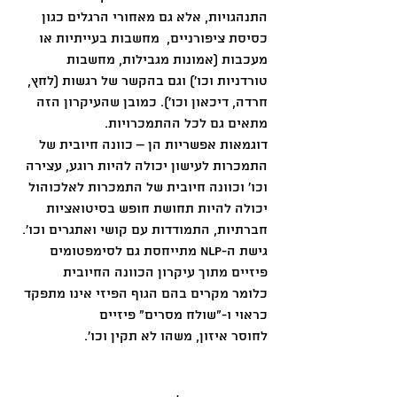
התנהגויות, אלא גם מאחורי הרגלים כגון 
כסיסת ציפורניים,  מחשבות בעייתיות או 
מעכבות (אמונות מגבילות, מחשבות 
טורדניות וכו') וגם בהקשר של רגשות (לחץ, 
חרדה, דיכאון וכו'). כמובן שהעיקרון הזה 
מתאים גם לכל ההתמכרויות. 
דוגמאות אפשריות הן – כוונה חיובית של 
התמכרות לעישון יכולה להיות רוגע, עצירה 
וכו' וכוונה חיובית של התמכרות לאלכוהול 
יכולה להיות תחושת חופש בסיטואציות 
חברתיות, התמודדות עם קושי ואתגרים וכו'. 
גישת ה-NLP מתייחסת גם לסימפטומים 
פיזיים מתוך עיקרון הכוונה החיובית 
כלומר מקרים בהם הגוף הפיזי אינו מתפקד 
כראוי ו-"שולח מסרים" פיזיים 
לחוסר איזון, משהו לא תקין וכו'. 