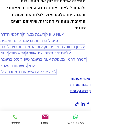
מזמינה אתכם לסרוק את המחשבות 
ולהתחיל לאתר את הכוונה החיובית מאחורי 
התנהגויות שלכם ואולי לגלות את הכוונה 
החיובית מאחורי התנהגות שהייתם רוצים 
לשנות. 
NLP טיפול
השגת מטרות
התקפי חרדה
טיפול בחרדות ברעננה
כוונה חיובית
עקרון הכוונה החיובית
תקיעות
התמכרויות
טיפול נלפ
אלטרנטיבות
תחושת אשמה
הלא מודע
NLP
תמרה חרמון
מטפלת NLP ברעננה
טיפול נלפ ברעננה
לחץ
להשתחרר מלחץ
למה אני לא משיג את המטרה שלי
שינוי אמונות
השגת מטרות
קבלה עצמית
Phone
Email
WhatsApp