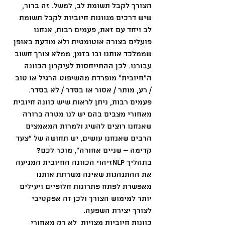
הצורך לקבל תשומת לב, למשל. זה ברור, 
שיש דרכים מגוונות חיוביות לקבל תשומת 
לב ויחד עם זאת, פעמים רבות, אנחנו 
פועלים בצורה אוטומטית ולא מודעת באופן 
שממלכד אותנו ובו בזמן, ממלא צורך חשוב 
עבורנו. לכן ההתייחסות לעיקרון הכוונה 
ה"חיובית" מופרדת מהשיפוט הרגיל או טוב 
/ רע, מותר / אסור או בסדר / לא בסדר. 
פעמים רבות, ניתן לראות שיש כוונה חיובית 
מאחורי מצבים בהם יש לנו מטרה ברורה 
שאנחנו רוצים להשיג ולמרות המאמצים 
הרבים שאנחנו עושים, יש תחושה של "צעד 
קדימה – שניים אחורה", מוכר לכם? 
בתהליך NLPזיהוי הכוונה החיובית המניעה 
את ההתנהגות שאינה משרתת אותנו 
מאפשרת לפתח פתרונות חלופיים ויעילים 
יותר למימוש הצורך ולכן זה אפקטיבי 
לצורך יצירת השפעה. 
כוונות חיוביות מצויות  לא רק מאחורי 