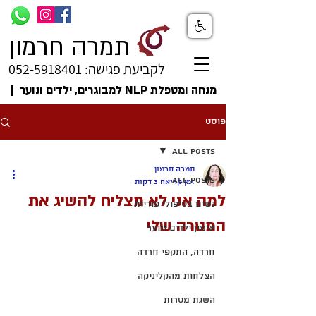
תמרה חרמון
לקביעת פגישה: 052-5918401
מנחה ומטפלת NLP למבוגרים, ילדים ונוער |
פוסט
All Posts
תמרה חרמון
All Posts
זמן קריאה 3 דקות
למה אני לא מצליח להשיג את
נשים בטיפולי פוריות
המטרה שלי
אימון ילדים ונוער
חרדה, התקפי חרדה
הצלחות מהקליניקה
השגת מטרות