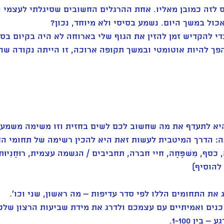
 לזה כמובן מאליו. אחת ההרגלים החשובים שסיגלתי לעצמי 
כול במשך היום. נשמע בסיסי ולא מיוחד, נכון? 
די להקדיש זמן להזין את הגוף שלי בארוחה לא היה בקיום בסד
פך להיות אוטומטי ובמשך תקופה ארוכה, זו הייתה נקודה שהי
יא לתעדף את מה שחשוב לכם לשים בחזית וזו משימה משמעו
: הדרך המיטבית לעשות זאת היא להכין רשימה של תחומי הח
ה, כסף, מִשׁפָּחָה, חיי חברה, תחביבים / הגשמה עצמית, רוּחָנִיוּ
להוסיף) 
 את התחומים הללו לפי סדר עדיפות – מה ראשון, שני וכו'. 
 כנים ואמיתיים עם עצמכם ולדרג את מידת שביעות הרצון שלכ
ן 1-100. 