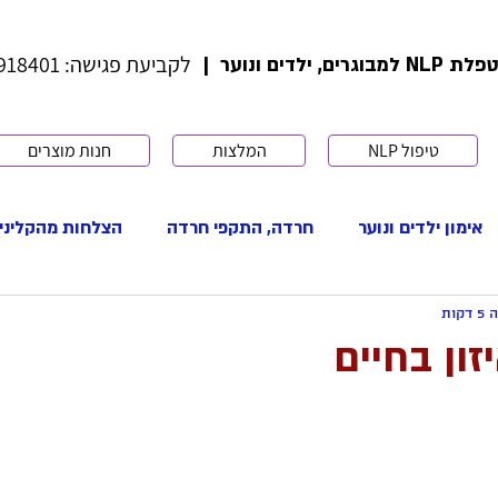
לקביעת פגישה: 052-5918401
ים, ילדים ונוער |
טיפול NLP
המלצות
חנות מוצרים
אימון ילדים ונוער
חרדה, התקפי חרדה
הצלחות מהקליני
קות
י פוריות
שינוי אמונות
דימוי עצמי
קבלה עצמית
זון בחיים
תקשורת בינאישית
ערכים
מוטיבציה
התמודדות
להיות אמא
IVF
הפריה חוץ גופית