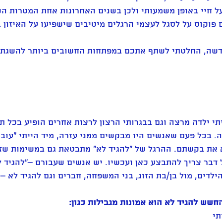
ל חיי באופן משמעותי ולכן בשנים האחרונות אחת המטרות הק
פוקוס על לסגל לעצמי הרגלים מיטיבים שישפיעו על האיזון בח
דשה, החלטתי לשתף אתכם במפתחות החשובים ביותר להשגת אי
י ילדה מרצה וגם בבגרותי הרצון לרצות אחרים הופיע בכל תח
. בכל פעם שאנשים היו מבקשים ממני עזרה, מיד הייתי "עובר
א את בקשתם. ההרגל של "להגיד לא" מתבטאת גם במשימות שזו
דבר צריך להתבצע כאן ועכשיו. יש אנשים שעבורם –"להגיד ל
לדים, מול בן/בת הזוג, בני המשפחה, חברים וגם להגיד לא –
שש להגיד לא הוא אמונות מגבילות כגון: 
תי 