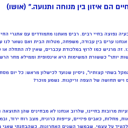
יים הם איזון בין מנוחה ותנועה." (אושו) 
בעיה נפוצה בחיי רבים. רבים מאתנו מתמודדים עם אתגרי החיים
נחנו ערים בין עבודה, משפחה, מטלות הבית ואם נשאר לנו עוד
. זה מרגיש כמו לרוץ במלכודת עכברים, שאין לה התחלה או סו
עשות יותר" כששורת המשימות היא אינסופית וממילא מחר הרש
מקל בשתי קצותיו", ניסיון שנועד לכישלון מראש: כל יום מסתי
ם ויש תחושה של הצפה וריקנות. נשמע מוכר?
עיות מרובות בחיינו, שלרוב אנחנו לא מבחינים שהן התוצאה ו
ת, מחלות, כאבים פיזיים, עייפות כרונית, מצב רוח ירוד, ובמ
ה להעיד על עצמי, שבמשך השנים האחרונות, כשהבחנתי שאני מ