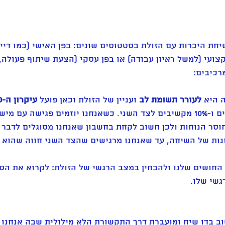
יחת היכרות עם הזולת בסטטוסים שונים: בפן האישי (כמו דיי
צועי (למשל ראיון עבודה) או בפן עסקי (הצעת שיתוף פעולה,
רכיבים:
 היא 
לעורר תשומת לב 
ועניין של הזולת וכאן פועל 
עיקרון ה-90/10
90% מהזמן אנחנו מדברים ו-10% מקשיבים לצד השני. כשאנחנו יוזמים פגישה 
חוסר הנוחות ולכן חשוב לקחת בחשבון שאנחנו מסוגלים לדבר
 הראשונות של השיחה, עד שאנחנו מרגישים שהצד השני חווה שהוא
החושים שלנו ולהבחין במצב הרגשי של הזולת: לקרוא את הסי
גשי שלו.
ב בדו שיח ומועברת דרך התקשורת הלא מילולית שבה אנחנו "