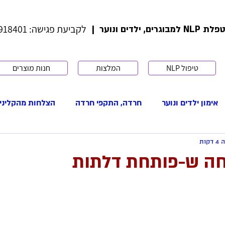
לקביעת פגישה: 052-5918401
ים, ילדים ונוער |
טיפול NLP
המלצות
חנות מוצרים
אימון ילדים ונוער
חרדה, התקפי חרדה
הצלחות מהקליני
קות
י פוריות
שינוי אמונות
דימוי עצמי
קבלה עצמית
חה ש-פותחת דלתות
תקשורת בינאישית
ערכים
מוטיבציה
התמודדות
להיות אמא
IVF
הפריה חוץ גופית