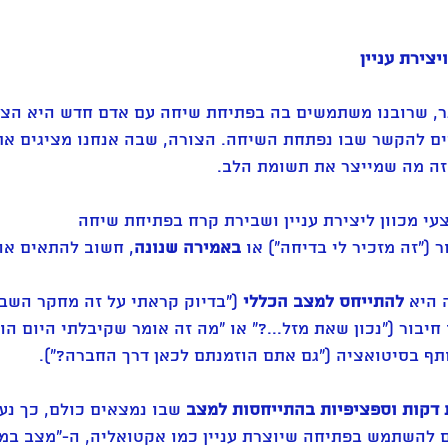
צירת עניין
ר, שרובנו משתמשים בה בפתיחת שיחה עם אדם חדש היא הצג
ים להקשר שבו נפתחת השיחה. הצורה, שבה אנחנו מציגים את
וזה מה שמייצר את תשומת הלב.
י מכוון ליצירת עניין ושבירת קרח בפתיחת שיחה
"זה מזכיר לי בדיחה") או 
באמירה שנונה
, חשוב להתאים או
 היא 
להתייחס למצב הכללי
 ("בדיוק קראתי על זה מחקר השבוע
חיבור ("נכון שאת מזל...?" או "מה זה אומר שקיבלתי היום הודע
תף בסיטואציה ("גם אתם הוזמנתם לכאן דרך החברה?").
דקות וספציפיות בהתייחסות למצב
 שבו נמצאים כולם, כך נעור
ם להשתמש בפתיחה שיוצרת עניין כמו אקטואליה, ה-"מצב במדי