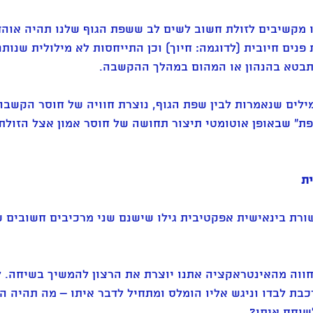
 מקשיבים לזולת חשוב לשים לב ששפת הגוף שלנו תהיה אוה
נים חיובית (לדוגמה: חיוך) וכן התייחסות לא מילולית שנותנת
בטא בהנהון או המהום במהלך ההקשבה. 
ילים שנאמרות לבין שפת הגוף, נוצרת חוויה של חוסר הקשבה
ת" שבאופן אוטומטי תיצור תחושה של חוסר אמון אצל הזולת.
ת
רת בינאישית אפקטיבית גילו שישנם שני מרכיבים חשובים ש
חווה מהאינטראקציה אתנו יוצרת את הרצון להמשיך בשיחה. ל
בת לבדו וניגש אליו הומלס ומתחיל לדבר איתו – מה תהיה ה
שוחח איתו? 