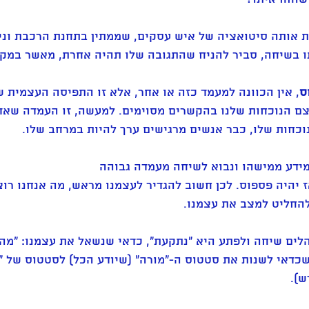
ת אותה סיטואציה של איש עסקים, שממתין בתחנת הרכבת וניג
ו בשיחה, סביר להניח שהתגובה שלו תהיה אחרת, מאשר במק
ס
, אין הכוונה למעמד כזה או אחר, אלא זו התפיסה העצמית ש
ם הנוכחות שלנו בהקשרים מסוימים. למעשה, זו העמדה שאד
כחות שלו, כבר אנשים מרגישים ערך להיות במרחב שלו.
מידע ממישהו ונבוא לשיחה מעמדה גבוהה 
אז יהיה פספוס. לכן חשוב להגדיר לעצמנו מראש, מה אנחנו רוצ
החליט למצב את עצמנו.
לים שיחה ולפתע היא "נתקעת", כדאי שנשאל את עצמנו: "מה
שכדאי לשנות את סטטוס ה-"מורה" (שיודע הכל) לסטטוס של "
ש).