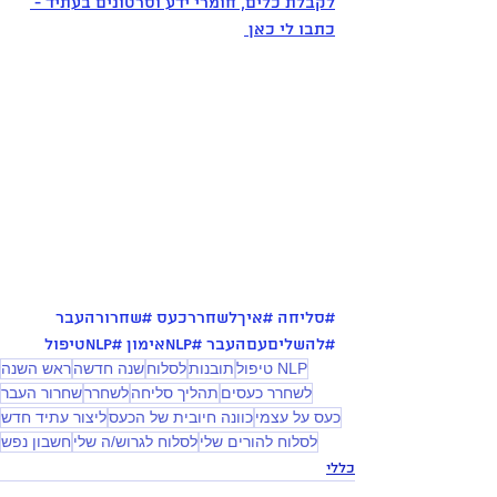
לקבלת כלים, חומרי ידע וסרטונים בעתיד - 
כתבו לי כאן 
#סליחה
#איךלשחררכעס
#שחרורהעבר
#להשליםעםהעבר
#NLPאימון
#NLPטיפול
NLP טיפול
תובנות
לסלוח
שנה חדשה
ראש השנה
לשחרר כעסים
תהליך סליחה
לשחרר
שחרור העבר
כעס על עצמי
כוונה חיובית של הכעס
ליצור עתיד חדש
לסלוח להורים שלי
לסלוח לגרוש/ה שלי
חשבון נפש
כללי