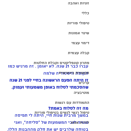
זוגיות ואהבה
כללי
טיפולי פוריות
שינוי אמונות
דימוי עצמי
קבלה עצמית
פתרון קונפליקטים וקבלת החלטות
עברו כבר 21 שנה. לא יאומן . זה מרגיש כמו 
תקשורת בינאישית
תקופת היסטוריה שלמה
זו היתה הפעם הראשונה בחיי לפני 21 שנה 
ערכים
שהסכמתי לסלוח באופן משמעותי ועמוק. 
מוטיבציה
התמודדות עם רגשות
מה זה לסלוח באמת?
טיפול רגשי לנשים בטיפולי פוריות
במשך מרבית שנות חיי, היתה לי תפיסה 
שגויה לגבי המשמעות של "סליחה", ואני 
להיות אמא
בטוחה שלרבים יש את חלק מההבנות הללו. 