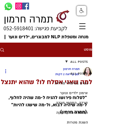
תמרה חרמון
לקביעת פגישה: 052-5918401
מנחה ומטפלת NLP למבוגרים, ילדים ונוער |
פוסט
All Posts
תמרה חרמון
All Posts
זמן קריאה 2 דקות
למה שאני אסלח לו? שהוא יתנצל
נשים בטיפולי פוריות
אימון ילדים ונוער
"לסלוח פירושו להניח ל-מה שהיה לחלוף, 
חרדה, התקפי חרדה
ל-מה שיהיה לבוא, ול-מה שישנו להיות" 
(תמרה חרמון)
הצלחות מהקליניקה
השגת מטרות