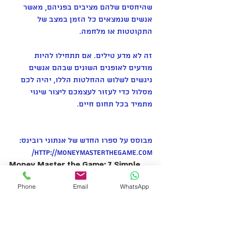
שהיחסים שלהם מציבים בפניהם, מאשר 
אנשים שנמצאים כל הזמן במצב של 
התקוטטות או מלחמה.
זה לא מדע טילים. אם תתחילו להיות 
מודעים לאופנים השונים שבהם אנשים 
ניגשים לשלוש ההחלטות הללו, יהיה לכם 
מסלול כדי לעזור לעצמכם ליצור שינוי 
מתמיד בכל תחום חיים.
מבוסס על ספרו החדש של אנתוני רובינס:  
http://moneymasterthegame.com/
Money Master the Game: 7 Simple 
Steps to Financial Freedom | 
Phone
Email
WhatsApp
Anthoney Robbins
הצלחה והשגת מטרות הם פונקציה של 