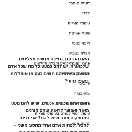
זוגיות ואהבה
כללי
טיפולי פוריות
שינוי אמונות
דימוי עצמי
קבלה עצמית
האם הכרתם בחייכם אנשים מצליחים 
פתרון קונפליקטים וקבלת החלטות
שלכאורה, יש להם כמעט כל מה שכל אדם 
ממוצע מייחל והם חשים כעס או אומללות 
תקשורת בינאישית
באופן כרוני?
ערכים
מוטיבציה
האם אתם מכירים אנשים, שיש להם מעט 
התמודדות עם רגשות
מאוד ואפשר לראות שהם קורנים 
טיפול רגשי לנשים בטיפולי פוריות
ומסופקים ממה שיש להם? אני זכיתי 
להיות אמא
להכיר, לפחות אדם אחד מהסוג השני – 