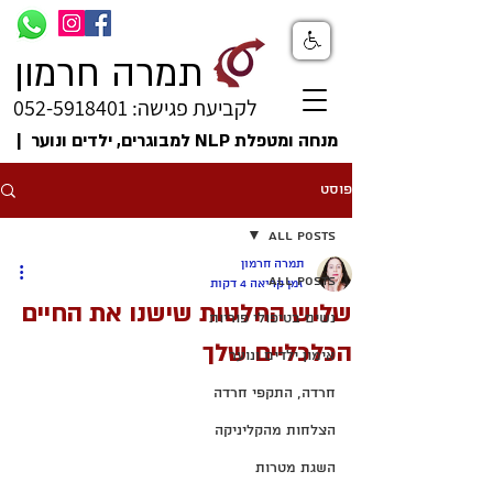
תמרה חרמון
לקביעת פגישה: 052-5918401
מנחה ומטפלת NLP למבוגרים, ילדים ונוער |
פוסט
All Posts
תמרה חרמון
All Posts
זמן קריאה 4 דקות
שלוש החלטות שישנו את החיים
נשים בטיפולי פוריות
הכלכליים שלך
אימון ילדים ונוער
חרדה, התקפי חרדה
הצלחות מהקליניקה
השגת מטרות