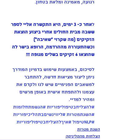
רגועה, מאמינה ומלאת בטחון. 
ל
אחר כ- 3 ימים, היא התקשרה אליי לספר 
ששבה מבית החולים אחרי ביצוע הוצאת 
הזקיקים (מה שקרוי "שאיבה") 
וכשהתעוררה מההרדמה, הרופא בישר לה 
שהוצאו 6 זקיקים בשלים מגופה !!! 
לסיכום, באמצעות שימוש בדמיון המודרך 
ניתן ליצור מציאות חדשה, להתחבר 
למשאבים הפנימיים שיש לנו ולקדם את 
עצמנו ולהתפתח אישית באופן מרשים 
ומהיר למדיי.
#להצליחבטיפוליפוריות
#הגשמתחלומות
#השגתמטרות
#ליווינשיםבתהליכיפוריות
#NLPטיפול
#איךלהצליחבטיפוליפוריות
השגת מטרות
הצלחות מהקליניקה