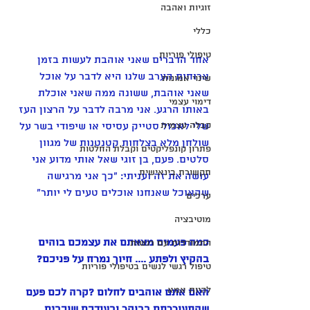
זוגיות ואהבה
כללי
טיפולי פוריות
אחד הדברים שאני אוהבת לעשות בזמן 
ארוחות הערב שלנו היא לדבר על אוכל 
שינוי אמונות
שאני אוהבת, ששונה ממה שאני אוכלת 
דימוי עצמי
באותו הרגע. אני מרבה לדבר על הרצון העז 
קבלה עצמית
שלי לאכול סטייק עסיסי או שיפודי בשר על 
שולחן מלא בצלחות קטנטנות של מגוון 
פתרון קונפליקטים וקבלת החלטות
סלטים. פעם, בן זוגי שאל אותי מדוע אני 
תקשורת בינאישית
עושה את זה ועניתי: "כך אני מרגישה 
שהאוכל שאנחנו אוכלים טעים לי יותר" 
ערכים
מוטיבציה
כמה פעמים מצאתם את עצמכם בוהים 
התמודדות עם רגשות
בהקיץ ולפתע .... חיוך נמרח על פניכם?
טיפול רגשי לנשים בטיפולי פוריות
להיות אמא
האם אתם אוהבים לחלום ?קרה לכם פעם 
שהתעוררתם בבוקר ובעודכם שוכבים 