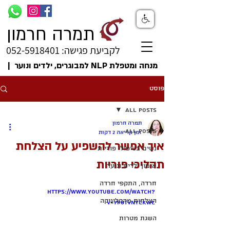
תמרה חרמון
לקביעת פגישה: 052-5918401
מנחה ומטפלת NLP למבוגרים, ילדים ונוער |
פוסט
All Posts
תמרה חרמון
All Posts
זמן קריאה 2 דקות
איך אפשר להשפיע על הצלחת
נשים בטיפולי פוריות
תהליכי פוריות
אימון ילדים ונוער
חרדה, התקפי חרדה
https://www.youtube.com/watch?
הצלחות מהקליניקה
v=yP8tVnYckwc
השגת מטרות