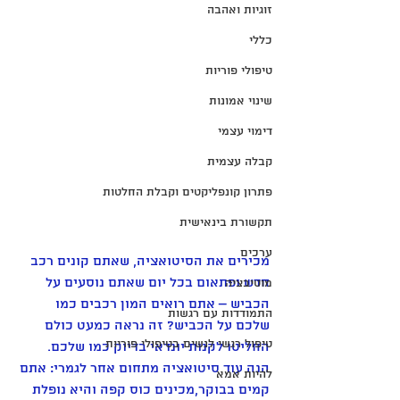
זוגיות ואהבה
כללי
טיפולי פוריות
שינוי אמונות
דימוי עצמי
קבלה עצמית
פתרון קונפליקטים וקבלת החלטות
תקשורת בינאישית
ערכים
מכירים את הסיטואציה, שאתם קונים רכב 
חדש ופתאום בכל יום שאתם נוסעים על 
מוטיבציה
הכביש – אתם רואים המון רכבים כמו 
התמודדות עם רגשות
שלכם על הכביש? זה נראה כמעט כולם 
טיפול רגשי לנשים בטיפולי פוריות
החליטו לקנות יונדאי בדיוק כמו שלכם. 
הנה עוד סיטואציה מתחום אחר לגמרי: אתם 
להיות אמא
קמים בבוקר,מכינים כוס קפה והיא נופלת 