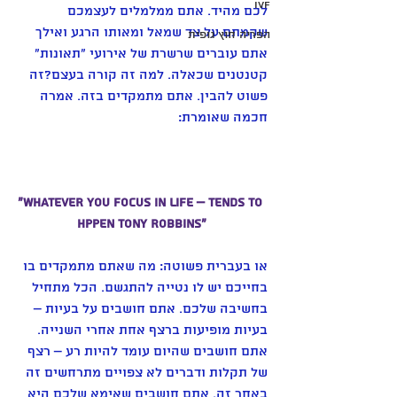
IVF
לכם מהיד. אתם ממלמלים לעצמכם 
שקמתם על צד שמאל ומאותו הרגע ואילך 
הפריה חוץ גופית
אתם עוברים שרשרת של אירועי "תאונות" 
קטנטנים שכאלה. למה זה קורה בעצם?זה 
פשוט להבין. אתם מתמקדים בזה. אמרה 
חכמה שאומרת:
"Whatever you focus in life – tends to 
hppen tony robbins"
או בעברית פשוטה: מה שאתם מתמקדים בו 
בחייכם יש לו נטייה להתגשם. הכל מתחיל 
בחשיבה שלכם. אתם חושבים על בעיות – 
בעיות מופיעות ברצף אחת אחרי השנייה. 
אתם חושבים שהיום עומד להיות רע – רצף 
של תקלות ודברים לא צפויים מתרחשים זה 
באחר זה. אתם חושבים שאימא שלכם היא 