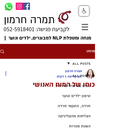
תמרה חרמון
לקביעת פגישה: 052-5918401
מנחה ומטפלת NLP למבוגרים, ילדים ונוער |
פוסט
All Posts
תמרה חרמון
All Posts
זמן קריאה 3 דקות
כוחו של המוח האנושי
נשים בטיפולי פוריות
אימון ילדים ונוער
חרדה, התקפי חרדה
הצלחות מהקליניקה
השגת מטרות