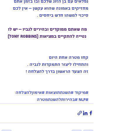
נפלאים עם בן הזוג שלכם ובו בזמן אתם 
מחזיקים באמונה שהוא עקשן – אין לכם 
סיכוי למשהו חדש ביחסים .
מה שאתם ממוקדים ובהירים לגביו – יש לו 
נטייה להתקיים במציאות (Tony Robbins)
קחו מטרה אחת היום
והתחילו ליצור התמקדות לגביה .
זה הצעד הראשון בדרך להצלחה !
#מיקוד
#השגתתוצאות
#אימוןלהצלחה
#nlp
#בהירותלהשגתמטרה