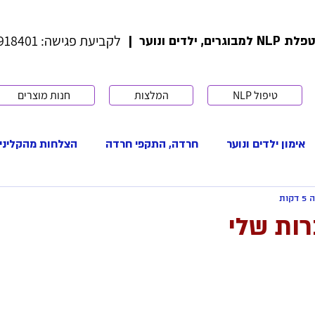
לקביעת פגישה: 052-5918401
ים, ילדים ונוער |
טיפול NLP
המלצות
חנות מוצרים
אימון ילדים ונוער
חרדה, התקפי חרדה
הצלחות מהקליני
קות
י פוריות
שינוי אמונות
דימוי עצמי
קבלה עצמית
ות שלי
תקשורת בינאישית
ערכים
מוטיבציה
התמודדות
להיות אמא
IVF
הפריה חוץ גופית