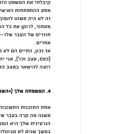
קיבלתי את המשפט הזה 
מסע ההתפתחות האישית
זה לא היה פשוט להפוך 
מאחור, לרוקן את כל ה
חוזרים של העבר שלו –
אחרים. 
אז נכון, החיים הם לא ס
(כעס, עצב וכו'), אני י
רוצה להישאר במצב הזה
4. המשפחה שלך (=השורשים) היא קו הזינוק החזק ביותר שלך 
אחת התובנות החשובות,
משנה מה קרה בעבר שלך
הגרעינית שלך היא המנ
במשך שנים לא מבוטלות,