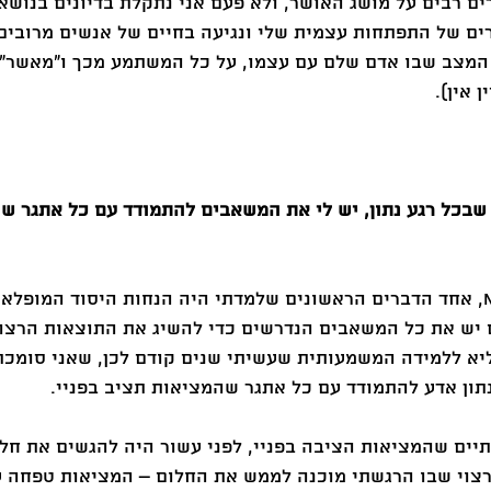
ם רבים על מושג האושר, ולא פעם אני נתקלת בדיונים בנושא 
ים של התפתחות עצמית שלי ונגיעה בחיים של אנשים מרובים, 
 המצב שבו אדם שלם עם עצמו, על כל המשתמע מכך ו"מאשר"
 אין). 
, שבכל רגע נתון, יש לי את המשאבים להתמודד עם כל אתגר ש
כשנכנסתי לעולם ה-NLP, אחד הדברים הראשונים שלמדתי היה הנחות היסוד המו
 יש את כל המשאבים הנדרשים כדי להשיג את התוצאות הרצויו
יא ללמידה המשמעותית שעשיתי שנים קודם לכן, שאני סומכת
תון אדע להתמודד עם כל אתגר שהמציאות תציב בפניי. 
ים שהמציאות הציבה בפניי, לפני עשור היה להגשים את חלו
צוי שבו הרגשתי מוכנה לממש את החלום – המציאות טפחה על