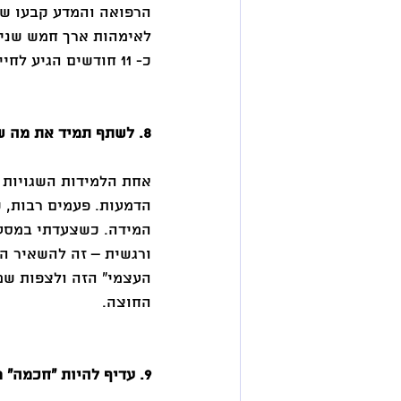
הרפואה והמדע קבעו ש-"
כ- 11 חודשים הגיע לחיי התינוקת שלי - שלי הקסומה. 
8. לשתף תמיד את מה שאני מרגישה. להשאיר את ה"רעל" בפנים – הוא מקור לכל תחלואי החיים. 
אחת הלמידות השגויות (
הדמעות. פעמים רבות, 
המידה. כשצעדתי במסע 
ורגשית – זה להשאיר ה
העצמי" הזה ולצפות שמ
החוצה. 
9. עדיף להיות "חכמה" מאשר צודקת. 