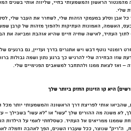
מהמנטור הראשון והמשמעותי בחיי, שליווה אותי בשנים המש
 שלי. 
כל אבן וסלע במעמקי הזהות שלי, לשחרר את העבר שלי, לסלו
כעס, האשמה, האמונות העתיקות ולהפוך מזהות של קרבן שמשד
 לתוך העתיד, לאישה שחיה חיים שהיא אוהבת ומביאה את הב
רט רומנטי נוטף דבש ויש אתגרים בדרך ועדיין, גם ברגעים של 
ודעת שזו הבחירה שלי להרגיש כך ברגע נתון ושמה גבולות ברור
 – ואז לצאת ממנו ולהתחבר למשאבים הפנימיים שלי. 
 שהביאו אותי לפריצת דרך הראשונה והמשמעותי יותר מכל ה
, לא משנה מה ההורים שלך "עשו" או "לא עשו" בשבילך – עד
חת שממנו ממריאים אל העתיד. כשסלחתי לאמי על הילדות הא
  ה"ריק" שנוצר, ככל שעברו השנים, הפך לאהבה וחמלה לאמי