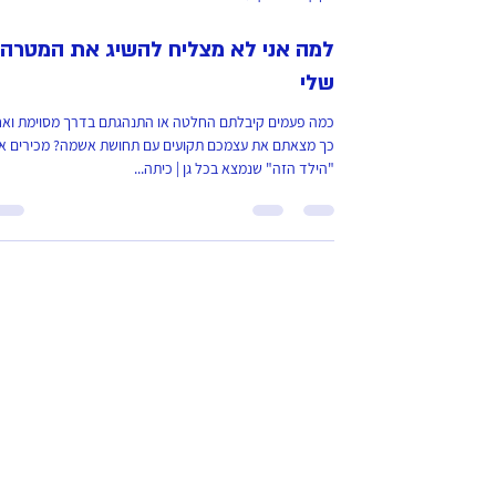
זמן קריאה 3 דקות
למה אני לא מצליח להשיג את המטרה
שלי
כמה פעמים קיבלתם החלטה או התנהגתם בדרך מסוימת וא
כך מצאתם את עצמכם תקועים עם תחושת אשמה? מכירים א
"הילד הזה" שנמצא בכל גן | כיתה...