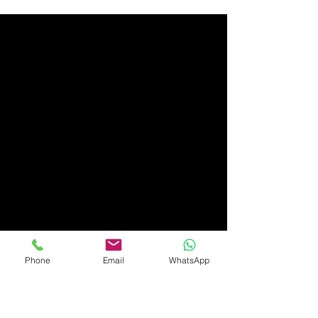
בֵּן אָדָם? | לֹא יָבוֹא עוֹד מַבּוּל...
Phone
Email
WhatsApp