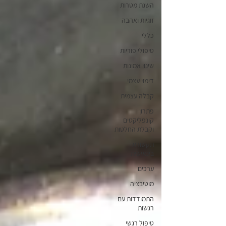
השגת מטרות
זוגיות ואהבה
כללי
טיפולי פוריות
שינוי אמונות
דימוי עצמי
קבלה עצמית
פתרון
קונפליקטים
וקבלת החלטות
תקשורת
בינאישית
ערכים
מוטיבציה
התמודדות עם
רגשות
טיפול רגשי