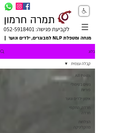
תמרה חרמון
לקביעת פגישה: 052-5918401
מנחה ומטפלת NLP למבוגרים, ילדים ונוער |
בלוג
קבלה עצמית
All Posts
נשים בטיפולי
פוריות
אימון ילדים ונוער
חרדה, התקפי
חרדה
הצלחות
מהקליניקה