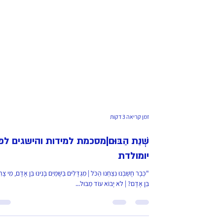
זמן קריאה 3 דקות
שְׁנַת הַבּוּם|מסכמת למידות והישגים לפנ
יומולדת
"כְּבָר חָשַׁבְנוּ נִצַּחְנוּ הַכֹּל | מִגְדָּלִים בַּשָּׁמַיִם בָּנִינוּ בֵּן אָדָם, מִי צָרִ