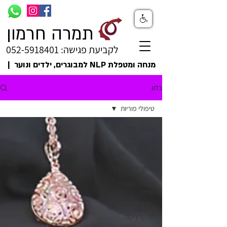
תמרה חרמון
לקביעת פגישה: 052-5918401
מנחה ומטפלת NLP למבוגרים, ילדים ונוער |
בלוג
טיפולי פוריות
All Posts
נשים בטיפולי
פוריות
אימון ילדים ונוער
חרדה, התקפי
חרדה
הצלחות
מהקליניקה