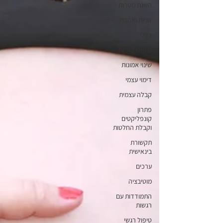
השגת מטרות
זוגיות ואהבה
כללי
טיפולי פוריות
שינוי אמונות
דימוי עצמי
קבלה עצמית
פתרון
קונפליקטים
וקבלת החלטות
תקשורת
בינאישית
ערכים
מוטיבציה
התמודדות עם
רגשות
טיפול רגשי